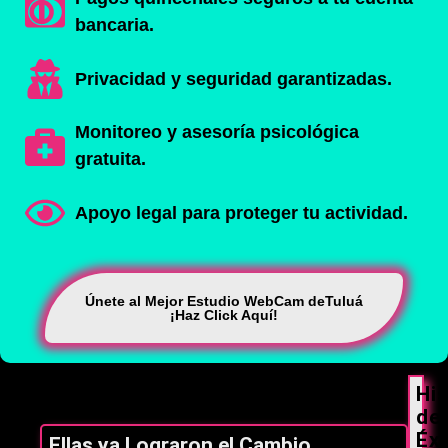
bancaria.
Privacidad y seguridad garantizadas.
Monitoreo y asesoría psicológica
gratuita.
Apoyo legal para proteger tu actividad.
Únete al Mejor Estudio WebCam deTuluá
¡Haz Click Aquí!
His
de
Con
Prefie
Virtua
Éx
Ellas ya Lograron el Cambio