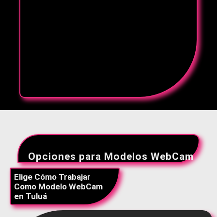
clave
para
mi
éxito.
Opciones para Modelos WebCam
Elige Cómo Trabajar
Como Modelo WebCam
en Tuluá