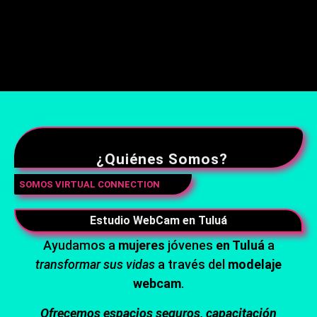
¿Quiénes Somos?
SOMOS VIRTUAL CONNECTION
Estudio WebCam en Tuluá
Ayudamos a
mujeres
jóvenes
en Tuluá
a
transformar sus vidas
a través del
modelaje
webcam
.
Ofrecemos espacios seguros, capacitación